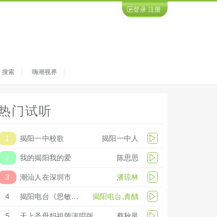
登录
注册
搜索
嗨潮视界
热门试听
1
揭阳一中校歌
揭阳一中人
2
我的揭阳我的爱
陈思思
3
潮汕人在深圳市
潘琼林
4
揭阳电台《思敏会客厅》 2013-8-31
揭阳电台,青醨
5
天上圣母妈祖颂演唱版
蔡秋凤