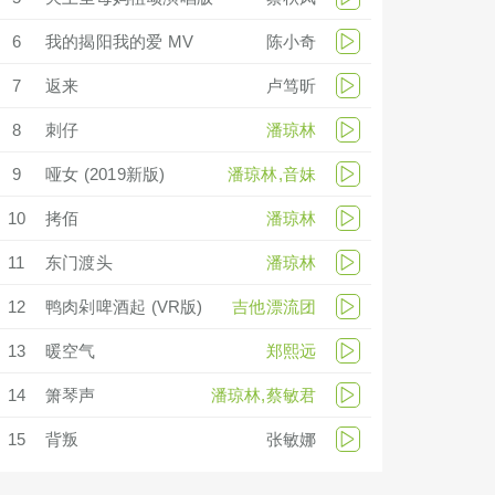
6
我的揭阳我的爱 MV
陈小奇
7
返来
卢笃昕
8
刺仔
潘琼林
9
哑女 (2019新版)
潘琼林,音妹
10
拷佰
潘琼林
11
东门渡头
潘琼林
12
鸭肉剁啤酒起 (VR版)
吉他漂流团
13
暖空气
郑熙远
14
箫琴声
潘琼林,蔡敏君
15
背叛
张敏娜