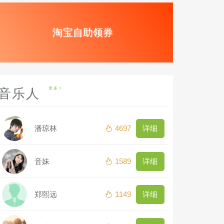
淘宝自助领券
音乐人
更多
潘琼林
4697
详细
音妹
1589
详细
郑熙远
1149
详细