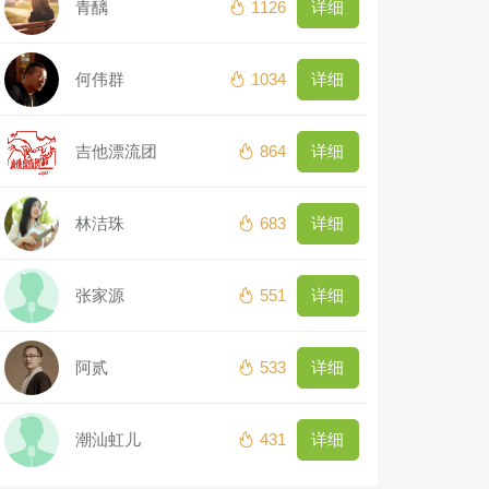
青醨
1126
详细
何伟群
1034
详细
吉他漂流团
864
详细
林洁珠
683
详细
张家源
551
详细
阿贰
533
详细
潮汕虹儿
431
详细