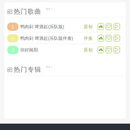
热门歌曲
更多
1
鸭肉剁 啤酒起(乐队版)
原创
2
鸭肉剁 啤酒起(乐队版伴奏)
伴奏
3
你好揭阳
原创
热门专辑
更多