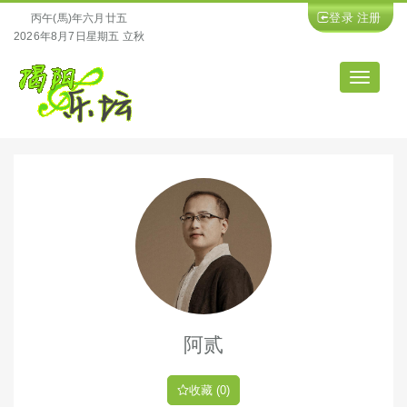
登录
注册
丙午(馬)年六月廿五
2026年8月7日星期五 立秋
导
航
阿贰
收藏 (0)