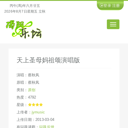
登录
注册
丙午(馬)年六月廿五
2026年8月7日星期五 立秋
导
航
天上圣母妈祖颂演唱版
演唱：蔡秋凤
原唱：蔡秋凤
类别：
原创
热度：4792
星级：
上传者：
jymusic
上传日期：2013-03-04
有问题请戳：
问题反馈