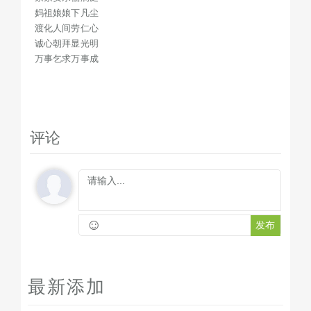
妈祖娘娘下凡尘
渡化人间劳仁心
诚心朝拜显光明
万事乞求万事成
评论
☺
发布
最新添加