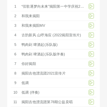
1
“弦歌逐梦向未来”揭阳第一中学庆祝279周年华诞文艺汇演
2
和我来揭阳
3
和我来揭阳MV
4
古韵新风 山呼海应 (2022揭阳宣传片)
5
鸭肉剁 啤酒起(乐队版)
6
鸭肉剁 啤酒起(乐队版伴奏)
7
你好揭阳
8
揭阳吉他漂流团2021宣传片
9
低调
10
低调 (伴奏)
11
揭阳吉他漂流团第78期公益卖唱