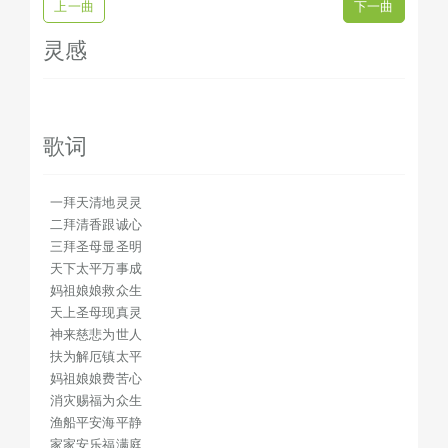
上一曲
下一曲
灵感
歌词
一拜天清地灵灵
二拜清香跟诚心
三拜圣母显圣明
天下太平万事成
妈祖娘娘救众生
天上圣母现真灵
神来慈悲为世人
扶为解厄镇太平
妈祖娘娘费苦心
消灾赐福为众生
渔船平安海平静
家家安乐福满庭