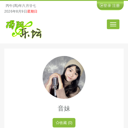
登录
注册
丙午(馬)年六月廿七
2026年8月9日
星期日
导
航
音妹
收藏 (0)