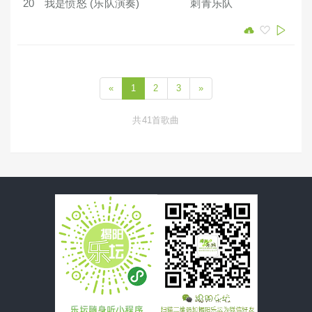
20
我是愤怒 (乐队演奏)
刺青乐队
«
1
2
3
»
共41首歌曲