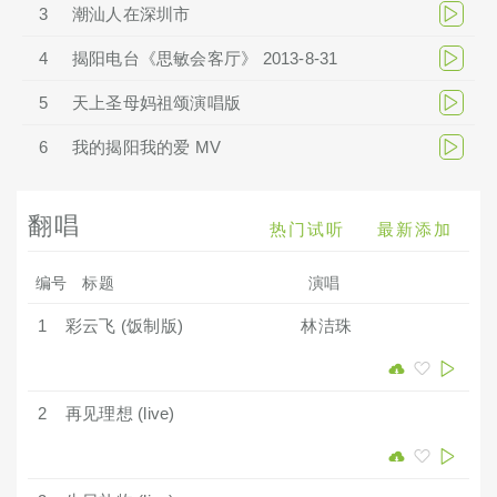
3
潮汕人在深圳市
4
揭阳电台《思敏会客厅》 2013-8-31
5
天上圣母妈祖颂演唱版
6
我的揭阳我的爱 MV
翻唱
热门试听
最新添加
编号
标题
演唱
1
彩云飞 (饭制版)
林洁珠
2
再见理想 (live)