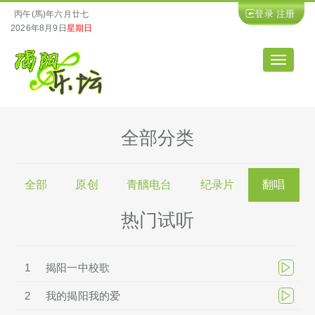
登录
注册
丙午(馬)年六月廿七
2026年8月9日
星期日
导
航
全部分类
全部
原创
青醨电台
纪录片
翻唱
热门试听
1
揭阳一中校歌
2
我的揭阳我的爱