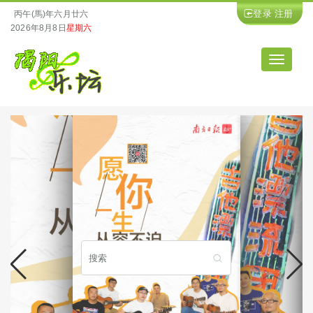
登录
注册
丙午(馬)年六月廿六
2026年8月8日
星期六
导
航