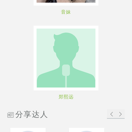
音妹
郑熙远
分享达人