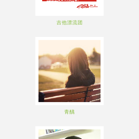
吉他漂流团
青醨