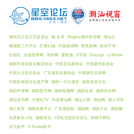
潮州话正音正字促进会
嗨·全景
Mogher潮州母语网
潮汕云
嗨潮第三方平台
芒果幻城
中国曲谱网
赞美歌网
歌词千寻
吉他社
吉他世界网
耳聆网
爱歌曲
X宇宙
Discogs
ccMixter
揭阳市原创音乐舞蹈协会
中国音乐家协会
中国著作权协会
中国大众音乐协会
广东省音乐家协会
中国林氏宗亲网
中国非物质文化遗产网
揭阳一中云课堂
揭阳龙舟文化
揭阳声屏网
揭阳星空网
揭阳电脑网
揭阳在线
揭西同乡网
潮汕读书网
大潮社TV
华龙潮汕网
潮汕人网
潮汕网
潮人书库
潮人智库
潮商发展平台
广东潮剧院
潮剧网
潮剧大全
潮阳圈
玩具船长小站
催眠音乐
CD包无损音乐论坛
梧桐子网站
讯飞留声
X-Studio歌手