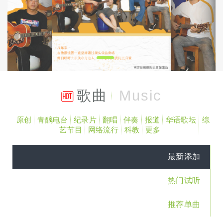
歌曲
Music
原创
青醨电台
纪录片
翻唱
伴奏
报道
华语歌坛
综
艺节目
网络流行
科教
更多
最新添加
热门试听
推荐单曲