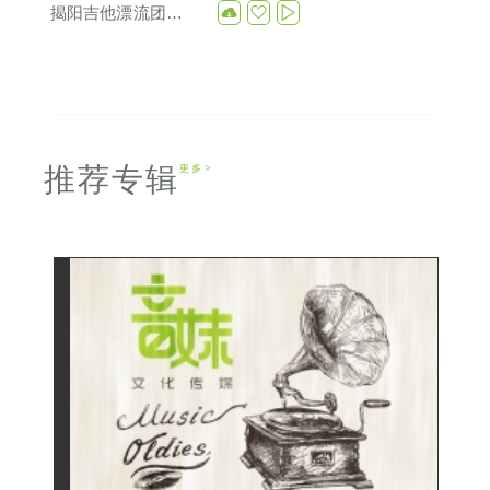
揭阳吉他漂流团第77期公益卖唱
推荐专辑
更多