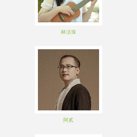
林洁珠
阿贰