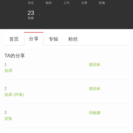
关注
粉丝
人气
分享
经验
23
歌曲
分享
首页
专辑
粉丝
TA的分享
1
潘琼林
低调
2
潘琼林
低调 (伴奏)
3
张敏娜
背叛