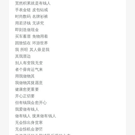
宽然积累就是有钱人
者个毋肯运气来
手表金链 皮包钻戒
用我做物其
时尚数码 名牌衫裤
我做物其拢愿意
用若济钱 无讲究
即刻迭做现金
健康愈更重要
买车蓄厝 免物用着
开心正切要
因致惦在 环游世界
但有钱我会愈开心
我 所呾 其人毋是我
我爱做有钱人
其我厝边
做有钱人 拢来做有钱人
别人有变我无变
无会惊出身贫寒
者个毋肯运气来
用我做物其
无会惊机会渺茫
我做物其拢愿意
凭俺灵活的头脑诚恳乐观的心态
健康愈更重要
物伊
开心正切要
钱银趁来做物事 趁来照顾家内人
但有钱我会愈开心
来做有钱人 拢来做有钱人
我爱做有钱人
做有钱人 拢来做有钱人
街市如愿底一行 行行拢出状元
无会惊出身贫寒
保持良好的信誉保持谦虚的态度
无会惊机会渺茫
只爱做到得人惜