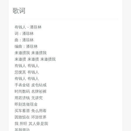
即刻迭做现金
歌词
买车蓄厝 免么用着
因致惦在 环游世界
我 所呾 其人毋是我
有钱人 - 潘琼林
其我厝边
词：潘琼林
曲：潘琼林
别人有变我无变
编曲：潘琼林
者个毋肯运气来
来邀掼我 来邀掼我
用我做物其
来邀掼 来邀掼 来邀掼我
我做物其拢愿意
有钱人 有钱人
健康愈更重要
恁拢其 有钱人
开心正切要
有钱人 有钱人
手表金链 皮包钻戒
但有钱我会愈开心
时尚数码 名牌衫裤
我爱做有钱人
用若济钱 无讲究
做有钱人 俺来做有钱人
即刻迭做现金
有钱易做好人 无钱进退两难
买车蓄厝 免么用着
反正一世人多是着扮演好一个角色
因致惦在 环游世界
我 所呾 其人毋是我
光阴似箭匆匆过
其我厝边