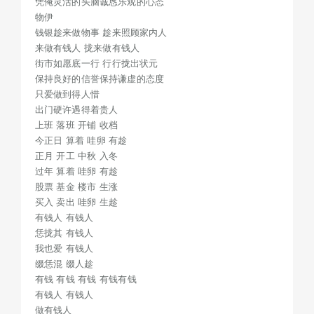
凭俺灵活的头脑诚恳乐观的心态
出门硬许遇得着贵人
物伊
上班 落班 开铺 收档
钱银趁来做物事 趁来照顾家内人
今正日 算着 哇卵 有趁
来做有钱人 拢来做有钱人
街市如愿底一行 行行拢出状元
正月 开工 中秋 入冬
保持良好的信誉保持谦虚的态度
过年 算着 哇卵 有趁
只爱做到得人惜
股票 基金 楼市 生涨
出门硬许遇得着贵人
买入 卖出 哇卵 生趁
上班 落班 开铺 收档
有钱人 有钱人
今正日 算着 哇卵 有趁
正月 开工 中秋 入冬
恁拢其 有钱人
过年 算着 哇卵 有趁
我也爱 有钱人
股票 基金 楼市 生涨
缀恁混 缀人趁
买入 卖出 哇卵 生趁
有钱 有钱 有钱 有钱有钱
有钱人 有钱人
有钱人 有钱人
恁拢其 有钱人
做有钱人
我也爱 有钱人
缀恁混 缀人趁
俺来做有钱人
有钱 有钱 有钱 有钱有钱
有钱易做好人
有钱人 有钱人
无钱进退两难
做有钱人