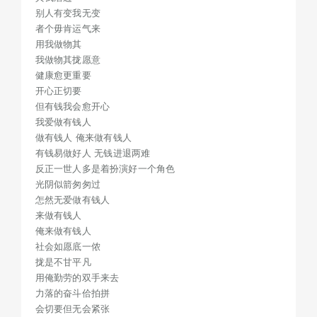
怎然无爱做有钱人
别人有变我无变
来做有钱人
者个毋肯运气来
俺来做有钱人
用我做物其
社会如愿底一侬
我做物其拢愿意
拢是不甘平凡
健康愈更重要
开心正切要
用俺勤劳的双手来去
但有钱我会愈开心
力落的奋斗佮拍拼
我爱做有钱人
会切要但无会紧张
做有钱人 俺来做有钱人
宽然积累就是有钱人
有钱易做好人 无钱进退两难
手表金链 皮包钻戒
反正一世人多是着扮演好一个角色
光阴似箭匆匆过
时尚数码 名牌衫裤
怎然无爱做有钱人
用若济钱 无讲究
来做有钱人
即刻迭做现金
俺来做有钱人
买车蓄厝 免物用着
社会如愿底一侬
因致惦在 环游世界
拢是不甘平凡
我 所呾 其人毋是我
用俺勤劳的双手来去
力落的奋斗佮拍拼
其我厝边
会切要但无会紧张
别人有变我无变