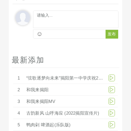
☺
发布
最新添加
1
“弦歌逐梦向未来”揭阳第一中学庆祝279周年华诞文艺汇演
2
和我来揭阳
3
和我来揭阳MV
4
古韵新风 山呼海应 (2022揭阳宣传片)
5
鸭肉剁 啤酒起(乐队版)