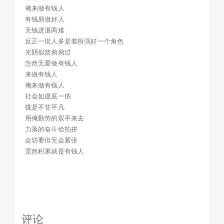
反正一世人多是着扮演好一个角色
俺来做有钱人
光阴似箭匆匆过
有钱易做好人
无钱进退两难
怎然无爱做有钱人
反正一世人多是着扮演好一个角色
来做有钱人
光阴似箭匆匆过
俺来做有钱人
怎然无爱做有钱人
社会如愿底一侬
来做有钱人
拢是不甘平凡
俺来做有钱人
用俺勤劳的双手来去
社会如愿底一侬
拢是不甘平凡
力落的奋斗佮拍拼
用俺勤劳的双手来去
会切要但无会紧张
力落的奋斗佮拍拼
宽然积累就是有钱人
会切要但无会紧张
宽然积累就是有钱人
评论