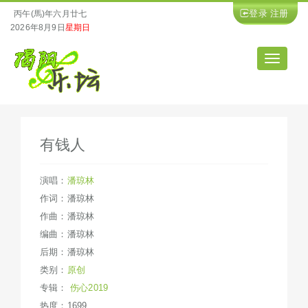
登录
注册
丙午(馬)年六月廿七
2026年8月9日
星期日
导
航
有钱人
演唱：
潘琼林
作词：潘琼林
作曲：潘琼林
编曲：潘琼林
后期：潘琼林
类别：
原创
专辑：
伤心2019
热度：1699