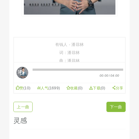
有钱人 - 潘琼林
词：潘琼林
曲：潘琼林
编曲：潘琼林
00:00
/
04:00
来邀掼我 来邀掼我
来邀掼 来邀掼 来邀掼我
赞
(
10
)
人气
(1699)
收藏
(
0
)
下载
(0)
分享
有钱人 有钱人
恁拢其 有钱人
上一曲
下一曲
有钱人 有钱人
手表金链 皮包钻戒
灵感
时尚数码 名牌衫裤
用若济钱 无讲究