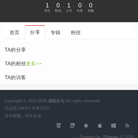
1
0
1
0
0
关注
粉丝
人气
分享
经验
分享
首页
专辑
粉丝
TA的分享
TA的粉丝
更多>>
TA的访客
Copyright © 2013-2026
揭阳乐坛
All rights reserved.
已运营13年6个月零23天!
音乐相随，快乐永远
Powered by
JYmusic
© 2026