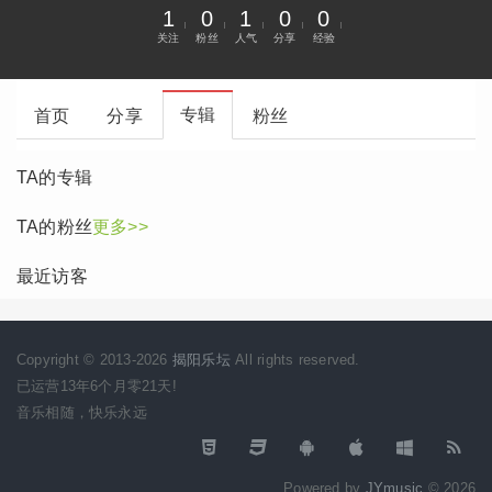
1
0
1
0
0
关注
粉丝
人气
分享
经验
专辑
首页
分享
粉丝
TA的专辑
TA的粉丝
更多>>
最近访客
Copyright © 2013-2026
揭阳乐坛
All rights reserved.
已运营13年6个月零21天!
音乐相随，快乐永远
Powered by
JYmusic
© 2026