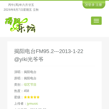
登录
注册
丙午(馬)年六月廿五
2026年8月7日星期五 立秋
导
航
揭阳电台FM95.2---2013-1-22
@yiki光爷爷
演唱：揭阳电台
原唱：揭阳电台
类别：
综艺节目
热度：458
星级：
上传者：
jymusic