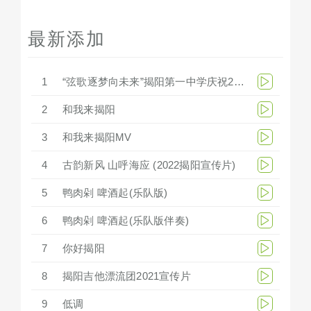
最新添加
1
“弦歌逐梦向未来”揭阳第一中学庆祝279周年华诞文艺汇演
2
和我来揭阳
3
和我来揭阳MV
4
古韵新风 山呼海应 (2022揭阳宣传片)
5
鸭肉剁 啤酒起(乐队版)
6
鸭肉剁 啤酒起(乐队版伴奏)
7
你好揭阳
8
揭阳吉他漂流团2021宣传片
9
低调