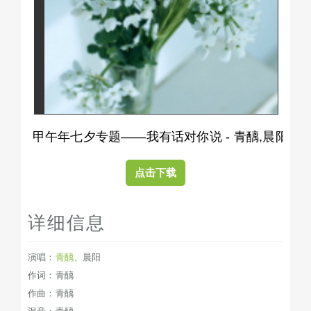
甲午年七夕专题——我有话对你说 - 青醨,晨阳
点击下载
详细信息
演唱：
青醨
、
晨阳
作词：青醨
作曲：青醨