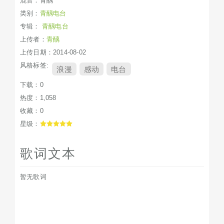
混音：青醨
类别：
青醨电台
专辑：
青醨电台
上传者：
青醨
上传日期：2014-08-02
风格标签:
浪漫
感动
电台
下载：0
热度：1,058
收藏：0
星级：
歌词文本
暂无歌词