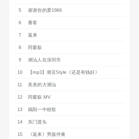
5
谢谢你的爱1986
6
番客
7
返来
8
同窗叙
9
潮汕人在深圳市
10
【mp3】潮丑Style《还是有钱好》
11
美美的大潮汕
12
同窗叙 MV
13
揭阳一中校歌
14
东门渡头
15
《返来》男版伴奏