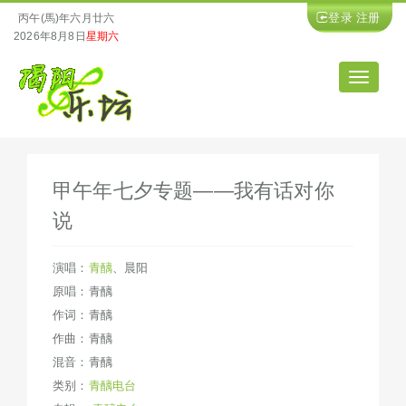
登录
注册
丙午(馬)年六月廿六
2026年8月8日
星期六
导
航
甲午年七夕专题——我有话对你
说
演唱：
青醨
、
晨阳
原唱：青醨
作词：青醨
作曲：青醨
混音：青醨
类别：
青醨电台