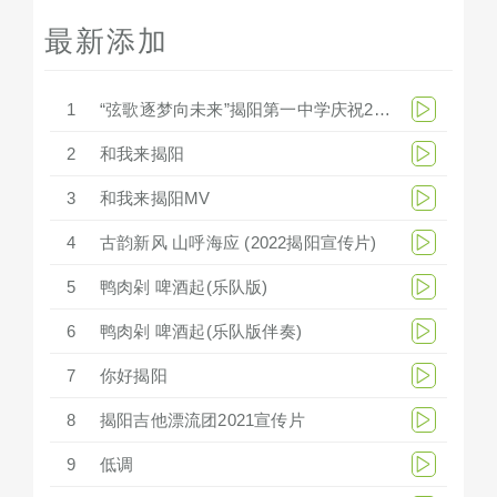
最新添加
1
“弦歌逐梦向未来”揭阳第一中学庆祝279周年华诞文艺汇演
2
和我来揭阳
3
和我来揭阳MV
4
古韵新风 山呼海应 (2022揭阳宣传片)
5
鸭肉剁 啤酒起(乐队版)
6
鸭肉剁 啤酒起(乐队版伴奏)
7
你好揭阳
8
揭阳吉他漂流团2021宣传片
9
低调