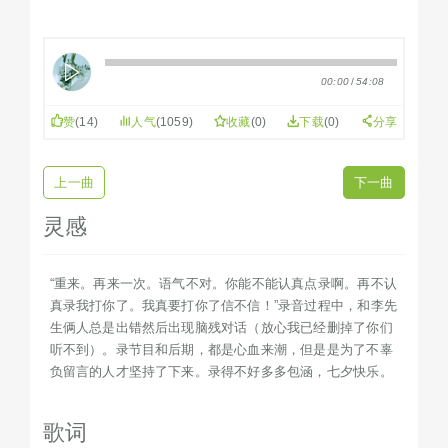
00:00
/
54:08
赞
(
14
)
人气
(1059)
收藏
(
0
)
下载
(0)
分享
上一曲
下一曲
灵感
“重来。再来一次。语气不对。你能不能认真点录啊。再不认
真录我打你了。我真要打你了信不信！”录音过程中，和李先
生俩人总是出错然后出现脑残对话（放心我已经删掉了你们
听不到）。录节目和后期，都是心血来潮，但是是为了不辜
负留言的人才坚持了下来。录得不好多多包涵，七夕快乐。
歌词