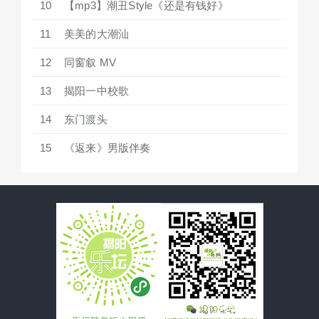
10
【mp3】潮丑Style《还是有钱好》
11
美美的大潮汕
12
同窗叙 MV
13
揭阳一中校歌
14
东门渡头
15
《返来》男版伴奏