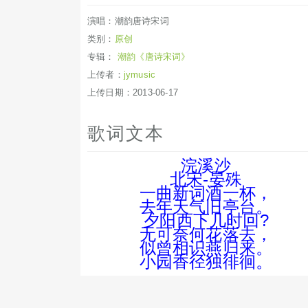
演唱：潮韵唐诗宋词
类别：
原创
专辑：
潮韵《唐诗宋词》
上传者：
jymusic
上传日期：2013-06-17
歌词文本
浣溪沙
北宋-晏殊
一曲新词酒一杯，
去年天气旧亭台。
夕阳西下几时回?
无可奈何花落去，
似曾相识燕归来。
小园香径独徘徊。