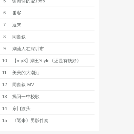
5
谢谢你的爱1986
6
番客
7
返来
8
同窗叙
9
潮汕人在深圳市
10
【mp3】潮丑Style《还是有钱好》
11
美美的大潮汕
12
同窗叙 MV
13
揭阳一中校歌
14
东门渡头
15
《返来》男版伴奏