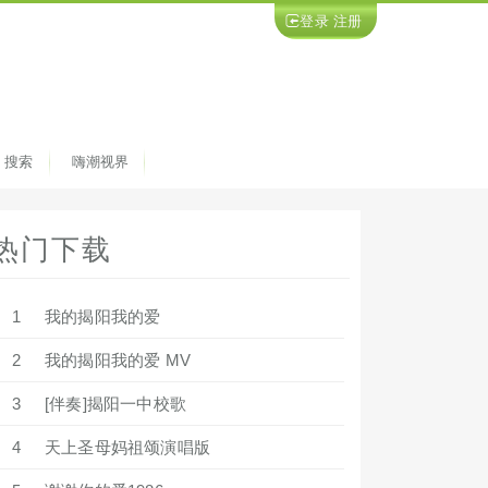
登录
注册
搜索
嗨潮视界
热门下载
1
我的揭阳我的爱
2
我的揭阳我的爱 MV
3
[伴奏]揭阳一中校歌
4
天上圣母妈祖颂演唱版